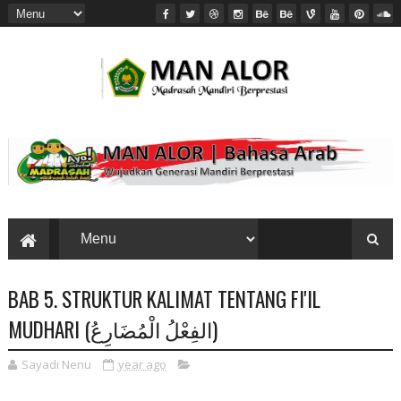
BAB 5. STRUKTUR KALIMAT TENTANG FI'IL
MUDHARI (الفِعْلُ الْمُضَارِعُ)
Sayadi Nenu
year ago