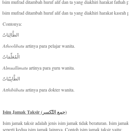
Isim mufrad ditambah huruf alif dan ta yang diakhiri harakat fathah 
Isim mufrad ditambah huruf alif dan ta yang diakhiri harakat kasrah p
Contonya:
الطَّالِبَاتُ
Athoolibatu
artinya para pelajar wanita.
الْمُعَلِّمَاتُ
Almuallimatu
artinya para guru wanita.
الطَّابِيْبَاتٌ
Atthibiibatu
artinya para dokter wanita.
Isim Jamak Taksir
(
)
جمع التّكسر
Isim jamak taksir adalah jenis isim jamak tidak beraturan. Isim jamak i
seperti kedua isim jamak lainnya. Contoh isim jamak taksir yaitu: