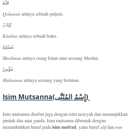
قَلَمٌ
Qolamun
artinya sebuah pulpen.
كِتَابٌ
Kitabun
artinya sebuah buku.
مُسْلِمٌ
Muslimun
artinya orang Islam atau seorang Muslim.
مُؤْمِنٌ
Mukminun
artinya seorang yang beriman.
Isim Mutsanna
(إِسْمُ المُثَنَّى)
Isim mutsanna disebut juga dengan isim tasiyyah dan menunjukkan
jumlah dua atau ganda. Isim mutsanna dibentuk dengan
isim mufrad
menambahkan huruf pada
, yaitu huruf
alif
dan
nun