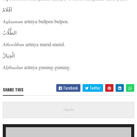
اَقْلَامٌ
Aqlaamun
artinya bullpen-bulpen.
الطُّلَّابُ
Athoolibun
artinya murid-murid.
الْجِبَالٌ
Aljibaalun
artinya gunung-gunung.
Facebook
Twitter
SHARE THIS