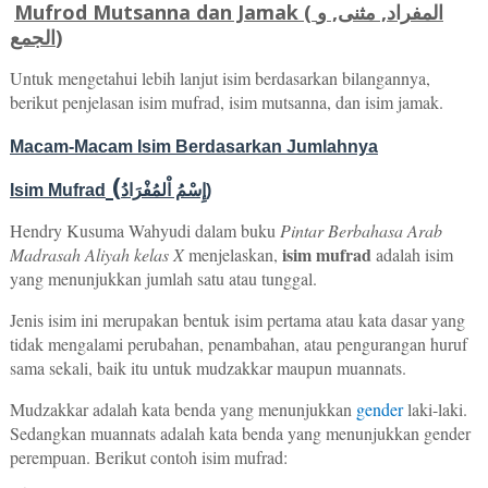
Mufrod Mutsanna dan Jamak ( المفراد, مثنى, و
الجمع)
Untuk mengetahui lebih lanjut isim berdasarkan bilangannya,
berikut penjelasan isim mufrad, isim mutsanna, dan isim jamak.
Macam-Macam Isim Berdasarkan Jumlahnya
(
Isim Mufrad
إِسْمُ اْلمُفْرَادُ
)
Hendry Kusuma Wahyudi dalam buku
Pintar Berbahasa Arab
isim mufrad
Madrasah Aliyah kelas X
menjelaskan,
adalah isim
yang menunjukkan jumlah satu atau tunggal.
Jenis isim ini merupakan bentuk isim pertama atau kata dasar yang
tidak mengalami perubahan, penambahan, atau pengurangan huruf
sama sekali, baik itu untuk mudzakkar maupun muannats.
Mudzakkar adalah kata benda yang menunjukkan
gender
laki-laki.
Sedangkan muannats adalah kata benda yang menunjukkan gender
perempuan. Berikut contoh isim mufrad: