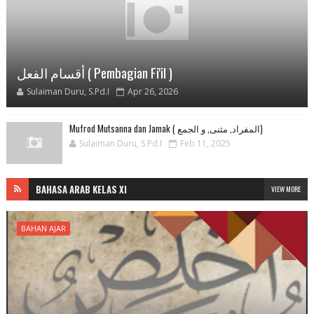
أقسام الفعل ( Pembagian Fi'il )
Sulaiman Duru, S.Pd.I
Apr 26, 2026
Mufrod Mutsanna dan Jamak ( المفراد, مثنى, و الجمع)
Sulaiman Duru, S.Pd.I
Feb 11, 2025
BAHASA ARAB KELAS XI
VIEW MORE
BAHAN AJAR