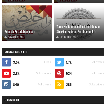
Tema Kehidupan sehari-hari dengan
Sejarah Peradaban Islam
Struktur kalimat Pembagian Fi'il
Sayadi Nenu
Siti Markamah
SOCIAL COUNTER
3.5k
1.7k
Likes
Followers
2.8k
524
Subscribes
Followers
849
286
Followers
Subscribes
UNGGULAN