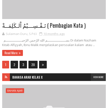
تَـقْـسِـــيْمُ اْلـكَلِمَــةْ ( Pembagian Kata )
Sulaiman Duru, S.Pd.I
10 months ago
بســـــــــــــــــــم الله الرّحمن الرّحيـــــــــــــــــم Di dalam Nazham
Kitab Alfiyyah, Ibnu Malik menjelaskan persoalan kalam atau ...
Read More
1
2
3
20
BAHASA ARAB KELAS X
VIEW MORE
BAHAN AJAR