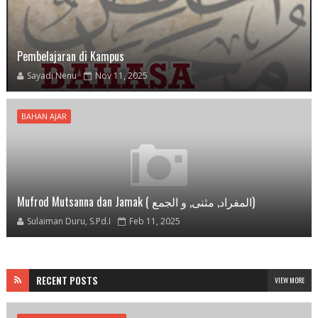
Pembelajaran di Kampus
Sayadi Nenu
Nov 11, 2025
BAHAN AJAR
Mufrod Mutsanna dan Jamak ( المفراد, مثنى, و الجمع)
Sulaiman Duru, S.Pd.I
Feb 11, 2025
RECENT POSTS
VIEW MORE