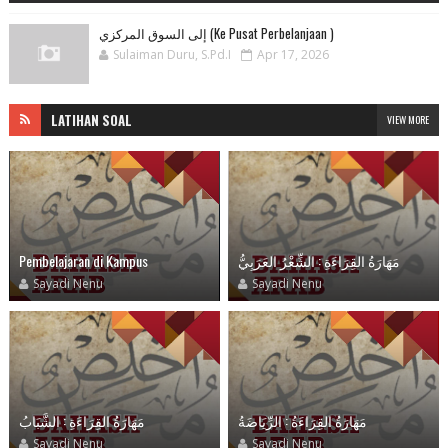
إلى السوق المركزي (Ke Pusat Perbelanjaan )
Sulaiman Duru, S.Pd.I
Apr 17, 2026
LATIHAN SOAL
VIEW MORE
Pembelajaran di Kampus
مَهَارَةُ القِرَاءَةِ : الشِّعْرُ العَرَبِيُّ
Sayadi Nenu
Sayadi Nenu
مَهَارَةُ القِرَاءَةُ : الرِّيَاضَةُ
مَهَارَةُ القِرَاءَةِ : الشَّبَابُ
Sayadi Nenu
Sayadi Nenu