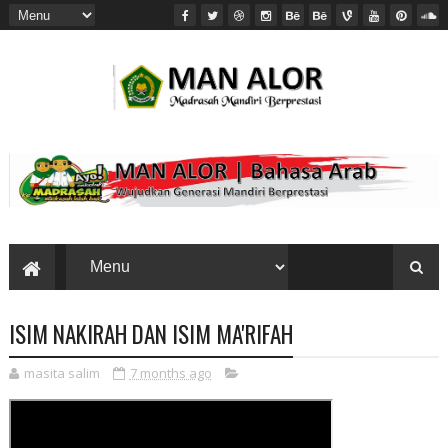
ISIM NAKIRAH DAN ISIM MA'RIFAH
masita salim
7 months ago