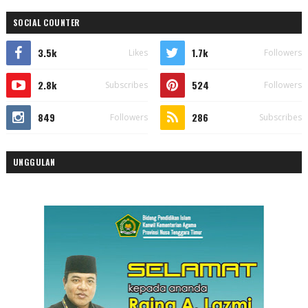
SOCIAL COUNTER
3.5k
1.7k
Likes
Followers
2.8k
524
Subscribes
Followers
849
286
Followers
Subscribes
UNGGULAN