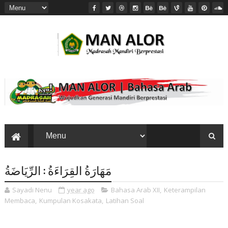
مَهَارَةُ القِرَاءَةُ : الرِّيَاضَةُ
Sayadi Nenu
year ago
Bahasa Arab XII
,
Keterampilan
Membaca
,
Kumpulan Kosakata
,
Latihan Soal