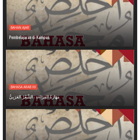
BAHAN AJAR
Pembelajaran di Kampus
BAHASA ARAB XII
مَهَارَةُ القِرَاءَةِ : الشِّعْرُ العَرَبِيُّ