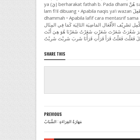
ya (يَ) berharakat fathah b. Pada dhami هُنَّ sampai نَحْنُ lam fi’il diganti ya (يَ) c. Pada dhamir هُمَا, هُمْ, هِيَ
lam fi’il dibuang • Apabila naqis ya’i wazan فَعِلَ maka pada dhamir هُمْ lam fi’il dibuang dan ayn fi’il dibaca
dhammah • Apabila lafif cara mentasrif sama dengan naqis ya’i wazan ُ
أَكْمِل تَصْرِيْف الأَفْعَال المَاضِيَة التَالِيَة كَمَا فِي المِثَال Tulislah perubahan fi’il madhi berikut seperti contoh َ
َعُرَ شَعُرَتْ شَعَرْتَ شَعَرْتِ شَعَرْتُ شَعَرْنَا هُوَ هِيَ أَنْتَ
عَلَ فَعَلْتَ فَعَلْتُ قَرَأَ قَرَأْتِ قَرَأْنَا شَرِبَ شَرِبْتَ شَرِبْتُ
SHARE THIS
PREVIOUS
مَهَارَةُ القِرَاءَةِ : الشَّبَابُ