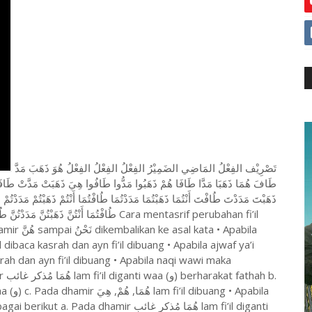
تَصْرِيْف الفِعْلُ المَاضِي الضَمِيْرُ الفِعْلُ الفِعْلُ الفِعْلُ هُوَ ذَهَبَ مَدَّ
طَافَ هُمَا ذَهَبَا مَدَّا طَافَا هُمْ ذَهَبُوا مَدُّوا طَافُوا هِيَ ذَهَبَتْ مَدَّتْ طَافَتْ 
ذَهَبْتَ مَدَدْتَ طُافْتَ أَنْتُمَا ذَهَبْتُمَا مَدَدْتُمَا طُافْتُمَا أَنْتُمْ ذَهَبْتُمْ مَدَدْتُمْ
طُافْتُمَا أَنْتُنَّ ذَه Cara mentasrif perubahan fi’il
 • Apabila
 b.