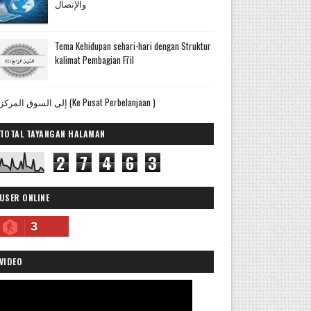
والإتصال
Tema Kehidupan sehari-hari dengan Struktur
kalimat Pembagian Fi'il
إلى السوق المركزي (Ke Pusat Perbelanjaan )
TOTAL TAYANGAN HALAMAN
2
7
4
6
3
USER ONLINE
3
VIDEO