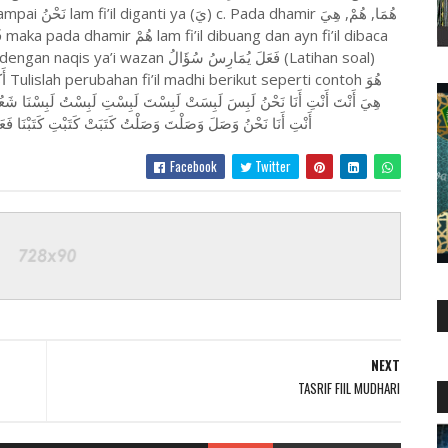
فَعَلَ يُمَارِسُ سُؤَال (Latihan soal)
هُو
هِيَ أَنْتَ أَنْتِ أَنَا نَحْنُ لَبِسَ لَبِسَتْ لَبِسْتَ لَبِسْتِ لَبِسْتُ لَبِسْنَا ش
أَنْتِ أَنَا نَحْنُ وَصَلَ وَصَلْتَ وَصَلْتُ كَتَبَتْ كَتَبْتِ كَتَبْنَا فَ
Facebook
Twitter
NEXT
TASRIF FIIL MUDHARI