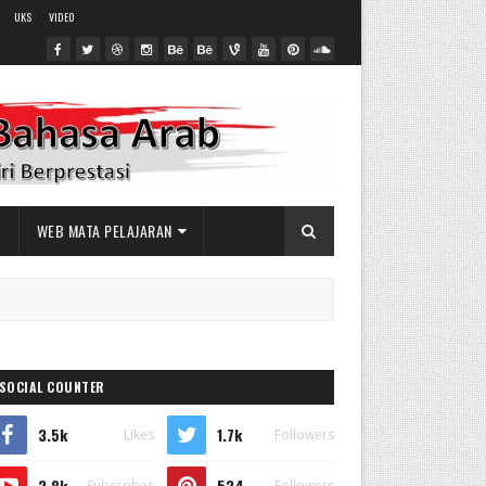
UKS
VIDEO
L
WEB MATA PELAJARAN
SOCIAL COUNTER
3.5k
1.7k
Likes
Followers
2.8k
524
Subscribes
Followers