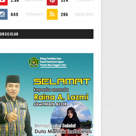
849
286
Followers
Subscribes
UNGGULAN