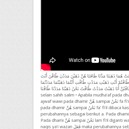
هُمَا ذَهَبَتَا مَدَّتَا طَافَتَا هُنَّ ذَهَبْنَ مَدَدْنَ طُافْنَ أَنْتَ
 طُافْتُمْ أَنْتِ ذَهَبْتِ مَدَدْتِ طُافْتِ أَنْتُمَا ذَهَبْتُمَا مَدَدْتُمَا
َبْتُنَّ مَدَدْتُنَّ طُافْتُنَّ أَنَا ذَهَبْتُ مَدَدْتُ طُافْتُ نَحْنُ ذَهَبْنَا مَدَدْنَا طُافْنَا
selain sahih salim • Apabila mudha’af pada dhamir هُنَّ sampai نَحْنُ dikembalikan ke asal kata
ajwaf wawi pada dhamir هُنَّ sampai نَحْنُ fa fi’il dibaca kasrah dan ayn fi’il dibuang • Apabila ajwaf ya’i
pada dhamir هُنَّ sampai نَحْنُ fa’ fi’il dibaca kasrah dan ayn fi’il dibuang • Apabila naqi wawi maka
perubahannya sebagai berikut a. Pada dhamir هُمَا مُذكر غائب lam fi’il diganti waa (و) berharakat fathah
Pada dhami هُنَّ sampai نَحْنُ lam fi’il diganti waa (و) c. Pada dhamir هُمَا, هُمْ, هِيَ lam fi’il dibuang • Apabila
naqis ya’i wazan فَعَلَ maka perubahannya sebagai berikut a. Pada dhamir هُمَا مُذكر غائب lam fi’il diganti