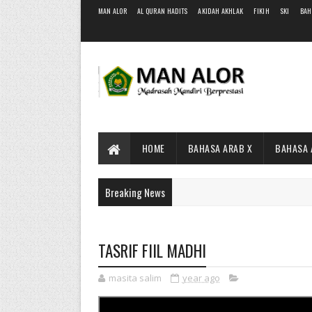
MAN ALOR
AL QURAN HADITS
AKIDAH AKHLAK
FIKIH
SKI
BAH
HOME
BAHASA ARAB X
BAHASA 
Breaking News
TASRIF FIIL MADHI
masita salim
year ago